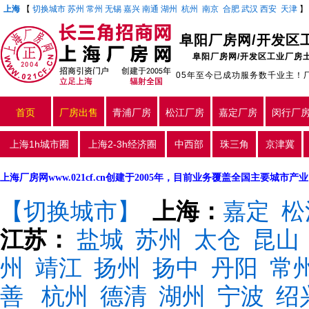
上海
【
切换城市
苏州
常州
无锡
嘉兴
南通
湖州
杭州
南京
合肥
武汉
西安
天津
阜阳厂房网/开发区
阜阳厂房网/开发区工业厂房
05年至今已成功服务数千业主！
首页
厂房出售
青浦厂房
松江厂房
嘉定厂房
闵行厂
上海1h城市圈
上海2-3h经济圈
中西部
珠三角
京津冀
上海厂房网www.021cf.cn创建于2005年，目前业务覆盖全国主要城市
【切换城市】
上海：
嘉定
松
江苏：
盐城
苏州
太仓
昆山
州
靖江
扬州
扬中
丹阳
常
善
杭州
德清
湖州
宁波
绍