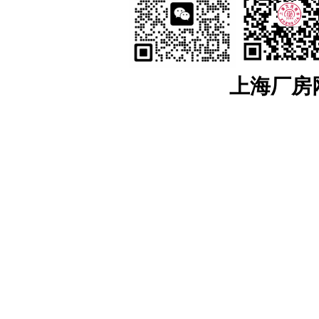
江苏：
南京
工业土地出售
，
南京开发区工业土地
，
浦口工业土地出售
，
江宁工
售，
来安工业用土地出售
，
和县工业土地出售
，
镇江
工业土地出售
，
京口工业土地
售
，
镇江高新区工业土地出售
，
镇江新区工业土地出售
，
无锡
工业土地出售
，
宜兴
工业土地出售
，
溧阳工业土地出售
，
金坛工业土地出售
，
武进工业土地出售
，
新北
业土地出售
，
如东工业土地出售
，
如皋工业土地出售
，
海安工业土地出售
，
扬州
工
业土地出售
，
仪征工业土地出售
，
苏州
工业土地出售
，
太仓工业用地出售
，
昆山工
上海厂房网w
中工业土地出售
，
相城工业土地出售
江宁厂房网
，
江宁大学城厂房
，
汤山厂房出租
，
麒麟科技城
，
上坊厂房出租
，
租
，
东山厂房出租
，
淳化厂房出租
，
百家湖厂房出租
浦口厂房网
，
浦口高新区厂房出租
，
桥北厂房出租
，
顶山厂房出租
，
江浦厂房
六合厂房网
，
雄州厂房出租土地出售
，
龙池厂房出租土地出售
，
葛塘厂房出租
马鞍山厂房网
，
含山厂房网
，
博望厂房网
，
和县厂房网
，
滁州厂房网
，
来安厂
安徽：
安徽工业土地出售
，
宣城
工业土地出售
，
宣州工业土地出售
，
广德工业
土地出售
，
芜湖
工业土地出售
，
弋江工业土地
，
鸠江工业土地出售
，
三山工业土地
用地出售
，
六安
工业土地出售
，
裕安工业土地出售
，
金安工业用地出售
，
叶集工业
地出售
，
全椒工业土地出售
，
南谯工业土地出售
，
琅琊工业土地出售
，
来安工业
土地出售
，
和县工业土地出售
，
含山工业土地出售
，
当涂工业土地出售
，
雨山工业
东南亚
厂房土地招商
>>
泰国
厂房土地招商
>>
罗永工业园区-厂房出租-土地出
厂房出售
上海地区厂房出售
，
松江厂房出售
，
金山厂房出售
，
宝山厂房出售
环南京厂房出售
，
苏锡常厂房出售
，
南通厂房出售
，
合肥厂房出售
，
更多长三角出售