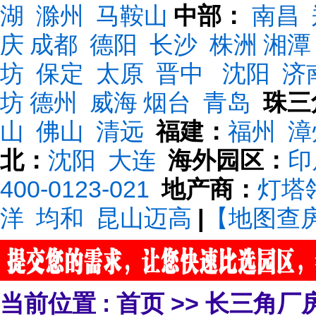
湖
滁州
马鞍山
中部：
南昌
庆
成都
德阳
长沙
株洲
湘潭
坊
保定
太原
晋中
沈阳
济
坊
德州
威海
烟台
青岛
珠三
山
佛山
清远
福建：
福州
漳
北：
沈阳
大连
海外园区：
印
400-0123-021
地产商：
灯塔
洋
均和
昆山迈高
|
【地图查
当前位置 :
首页
>>
长三角厂