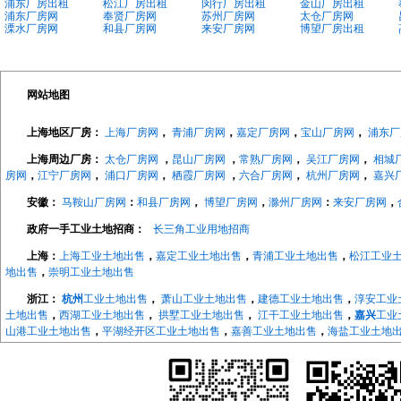
浦东厂房出租
松江厂房出租
闵行厂房出租
金山厂房出租
浦东厂房网
奉贤厂房网
苏州厂房网
太仓厂房网
溧水厂房网
和县厂房网
来安厂房网
博望厂房出租
网站地图
上海地区厂房：
上海厂房网
，
青浦厂房网
，
嘉定厂房网
，
宝山厂房网
，
浦东厂
上海周边厂房：
太仓厂房网
，
昆山厂房网
，
常熟厂房网
，
吴江厂房网
，
相城
房网
，
江宁厂房网
，
浦口厂房网
，
栖霞厂房网
，
六合厂房网
，
杭州厂房网
，
嘉兴
安徽：
马鞍山厂房网
：
和县厂房网
，
博望厂房网
，
滁州厂房网
：
来安厂房网
，
政府一手工业土地招商：
长三角工业用地招商
上海：
上海工业土地出售
，
嘉定工业土地出售
，
青浦工业土地出售
，
松江工业
地出售
，
崇明工业土地出售
浙江：
杭州
工业土地出售
，
萧山工业土地出售
，
建德工业土地出售
，
淳安工业
土地出售
，
西湖工业土地出售
，
拱墅工业土地出售
，
江干工业土地出售
，
嘉兴
工业
山港工业土地出售
，
平湖经开区工业土地出售
，
嘉善工业土地出售
，
海盐工业土地
地出售
，
长兴工业土地出售
，
德清工业土地出售
，
绍兴
工业土地出售
，
越城工业土
地出售
，
宁波
工业土地出售
，
海曙工业土地出售
，
江北工业土地出售
，
北仑工业土
地出售
，
象山工业土地出售
，
宁海工业土地出售
，