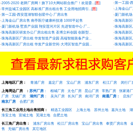
图
·
第一工园-
·
2005-2020 老牌厂房网！旗下10大网站联合推广！欢迎委...[
]
图
·
上海金山厂
·
常州盐城工业园区 高标准厂房出租出售 工业用地招商引...[
]
·
第一工园-西安莲湖智联创星中心 厂房出售
·
厦门新机场 
·
上海金山厂房出售 南亭医疗健康科技港 1000平起售
·
珠海高新区
·
厦门新机场 墅质产业园 翔安莲河片区 先进智造中心 厂...
·
珠海高新区
·
珠海高新区研发办公厂房出租出售 圣博立科创园 创新型...
·
珠海高新区
·
珠海高新区厂房出租 华发智造产业园 高端智能装备产业...
·
珠海高新区
·
珠海高新区厂房出租 华发产业新空间·大湾区智造产业园...
·
珠海高新区
上海地区厂房：
青浦厂房
嘉定厂房
宝山厂房
浦东厂房
松江厂房
闵行厂
上海周边厂房
：
苏州厂房
：
相城厂房
太仓厂房
昆山厂房
常熟厂房
张家港
厂房
无锡厂房
湖州厂房
：
吴兴厂房
长兴厂房
南浔厂房
南通厂房：
启东
南京厂房
合肥厂房
长三角工业用土地出售招商：
精选工业园区
上海土地
苏州土地
嘉兴土地
湖
淮安土地
宣城土地
芜湖土地
合肥土地
长三角厂房出售：
浦东厂房出售
松江厂房出售
宝山厂房出售
奉贤厂房出售
售
无锡厂房出售
其它地区