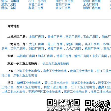
浦东厂房出租
松江厂房出租
闵行厂房出租
金山厂房出租
浦东厂房网
奉贤厂房网
苏州厂房网
太仓厂房网
溧水厂房网
和县厂房网
来安厂房网
博望厂房出租
网站地图
上海地区厂房：
上海厂房网
，
青浦厂房网
，
嘉定厂房网
，
宝山厂房网
，
浦东厂
上海周边厂房：
太仓厂房网
，
昆山厂房网
，
常熟厂房网
，
吴江厂房网
，
相城
房网
，
江宁厂房网
，
浦口厂房网
，
栖霞厂房网
，
六合厂房网
，
杭州厂房网
，
嘉兴
安徽：
马鞍山厂房网
：
和县厂房网
，
博望厂房网
，
滁州厂房网
：
来安厂房网
，
政府一手工业土地招商：
长三角工业用地招商
上海：
上海工业土地出售
，
嘉定工业土地出售
，
青浦工业土地出售
，
松江工业
地出售
，
崇明工业土地出售
浙江：
杭州
工业土地出售
，
萧山工业土地出售
，
建德工业土地出售
，
淳安工业
土地出售
，
西湖工业土地出售
，
拱墅工业土地出售
，
江干工业土地出售
，
嘉兴
工业
山港工业土地出售
，
平湖经开区工业土地出售
，
嘉善工业土地出售
，
海盐工业土地
地出售
，
长兴工业土地出售
，
德清工业土地出售
，
绍兴
工业土地出售
，
越城工业土
地出售
，
宁波
工业土地出售
，
海曙工业土地出售
，
江北工业土地出售
，
北仑工业土
地出售
，
象山工业土地出售
，
宁海工业土地出售
，