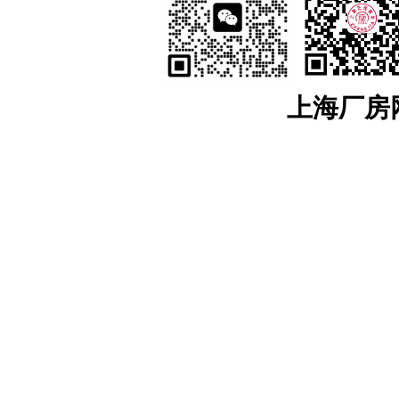
江苏：
南京
工业土地出售
，
南京开发区工业土地
，
浦口工业土地出售
，
江宁工
售，
来安工业用土地出售
，
和县工业土地出售
，
镇江
工业土地出售
，
京口工业土地
售
，
镇江高新区工业土地出售
，
镇江新区工业土地出售
，
无锡
工业土地出售
，
宜兴
工业土地出售
，
溧阳工业土地出售
，
金坛工业土地出售
，
武进工业土地出售
，
新北
业土地出售
，
如东工业土地出售
，
如皋工业土地出售
，
海安工业土地出售
，
扬州
工
业土地出售
，
仪征工业土地出售
，
苏州
工业土地出售
，
太仓工业用地出售
，
昆山工
上海厂房网w
中工业土地出售
，
相城工业土地出售
江宁厂房网
，
江宁大学城厂房
，
汤山厂房出租
，
麒麟科技城
，
上坊厂房出租
，
租
，
东山厂房出租
，
淳化厂房出租
，
百家湖厂房出租
浦口厂房网
，
浦口高新区厂房出租
，
桥北厂房出租
，
顶山厂房出租
，
江浦厂房
六合厂房网
，
雄州厂房出租土地出售
，
龙池厂房出租土地出售
，
葛塘厂房出租
马鞍山厂房网
，
含山厂房网
，
博望厂房网
，
和县厂房网
，
滁州厂房网
，
来安厂
安徽：
安徽工业土地出售
，
宣城
工业土地出售
，
宣州工业土地出售
，
广德工业
土地出售
，
芜湖
工业土地出售
，
弋江工业土地
，
鸠江工业土地出售
，
三山工业土地
用地出售
，
六安
工业土地出售
，
裕安工业土地出售
，
金安工业用地出售
，
叶集工业
地出售
，
全椒工业土地出售
，
南谯工业土地出售
，
琅琊工业土地出售
，
来安工业
土地出售
，
和县工业土地出售
，
含山工业土地出售
，
当涂工业土地出售
，
雨山工业
东南亚
厂房土地招商
>>
泰国
厂房土地招商
>>
罗永工业园区-厂房出租-土地出
厂房出售
上海地区厂房出售
，
松江厂房出售
，
金山厂房出售
，
宝山厂房出售
环南京厂房出售
，
苏锡常厂房出售
，
南通厂房出售
，
合肥厂房出售
，
更多长三角出售