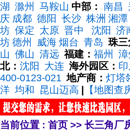
湖
滁州
马鞍山
中部：
南昌
庆
成都
德阳
长沙
株洲
湘潭
坊
保定
太原
晋中
沈阳
济
坊
德州
威海
烟台
青岛
珠三
山
佛山
清远
福建：
福州
漳
北：
沈阳
大连
海外园区：
印
400-0123-021
地产商：
灯塔
洋
均和
昆山迈高
|
【地图查
当前位置 :
首页
>>
长三角厂