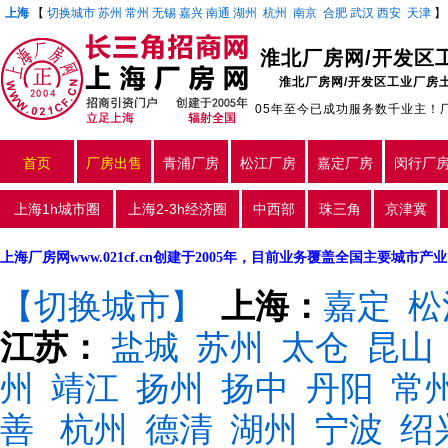
上海
【
切换城市
苏州
常州
无锡
嘉兴
南通
湖州
杭州
南京
合肥
武汉
西安
天津
淮北厂房网/开发区
淮北厂房网/开发区工业厂房
05年至今已成功服务数千业主！
首页
厂房出售
青浦厂房
松江厂房
嘉定厂房
闵行厂
上海1h城市圈
上海2-3h经济圈
中西部
珠三角
京津冀
上海厂房网www.021cf.cn创建于2005年，目前业务覆盖全国主要城市
【切换城市】
上海：
嘉定
松
江苏：
盐城
苏州
太仓
昆山
州
靖江
扬州
扬中
丹阳
常
善
杭州
德清
湖州
宁波
绍