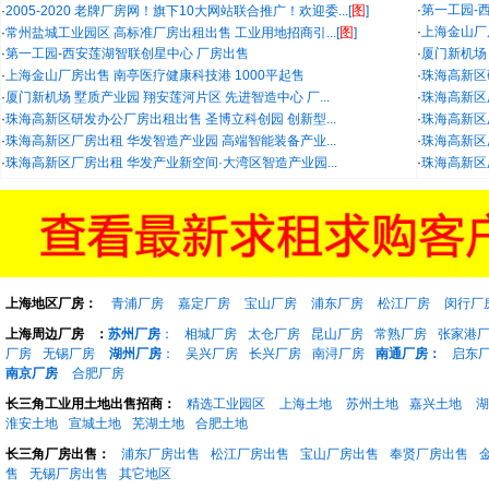
图
·
第一工园-
·
2005-2020 老牌厂房网！旗下10大网站联合推广！欢迎委...[
]
图
·
上海金山厂
·
常州盐城工业园区 高标准厂房出租出售 工业用地招商引...[
]
·
第一工园-西安莲湖智联创星中心 厂房出售
·
厦门新机场 
·
上海金山厂房出售 南亭医疗健康科技港 1000平起售
·
珠海高新区
·
厦门新机场 墅质产业园 翔安莲河片区 先进智造中心 厂...
·
珠海高新区
·
珠海高新区研发办公厂房出租出售 圣博立科创园 创新型...
·
珠海高新区
·
珠海高新区厂房出租 华发智造产业园 高端智能装备产业...
·
珠海高新区
·
珠海高新区厂房出租 华发产业新空间·大湾区智造产业园...
·
珠海高新区
上海地区厂房：
青浦厂房
嘉定厂房
宝山厂房
浦东厂房
松江厂房
闵行厂
上海周边厂房
：
苏州厂房
：
相城厂房
太仓厂房
昆山厂房
常熟厂房
张家港
厂房
无锡厂房
湖州厂房
：
吴兴厂房
长兴厂房
南浔厂房
南通厂房：
启东
南京厂房
合肥厂房
长三角工业用土地出售招商：
精选工业园区
上海土地
苏州土地
嘉兴土地
湖
淮安土地
宣城土地
芜湖土地
合肥土地
长三角厂房出售：
浦东厂房出售
松江厂房出售
宝山厂房出售
奉贤厂房出售
售
无锡厂房出售
其它地区